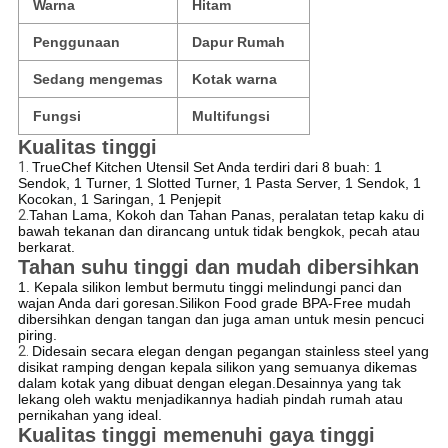
Warna
Hitam
Penggunaan
Dapur Rumah
Sedang mengemas
Kotak warna
Fungsi
Multifungsi
Kualitas tinggi
1.
TrueChef Kitchen Utensil Set Anda terdiri dari 8 buah: 1
Sendok, 1 Turner, 1 Slotted Turner, 1 Pasta Server, 1 Sendok, 1
Kocokan, 1 Saringan, 1 Penjepit
2.
Tahan Lama, Kokoh dan Tahan Panas, peralatan tetap kaku di
bawah tekanan dan dirancang untuk tidak bengkok, pecah atau
berkarat.
Tahan suhu tinggi dan mudah dibersihkan
1. Kepala silikon lembut bermutu tinggi melindungi panci dan
wajan Anda dari goresan.Silikon Food grade BPA-Free mudah
dibersihkan dengan tangan dan juga aman untuk mesin pencuci
piring.
2.
Didesain secara elegan dengan pegangan stainless steel yang
disikat ramping dengan kepala silikon yang semuanya dikemas
dalam kotak yang dibuat dengan elegan.Desainnya yang tak
lekang oleh waktu menjadikannya hadiah pindah rumah atau
pernikahan yang ideal.
Kualitas tinggi memenuhi gaya tinggi