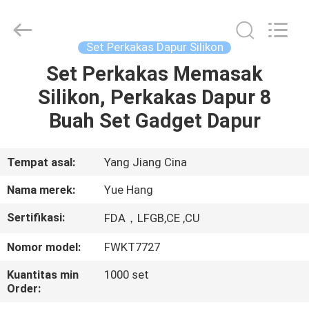
2026
Guangzhou
Yuehang
Trading
Co.,Ltd..
Set Perkakas Dapur Silikon
All
Rights
Reserved.
Set Perkakas Memasak
RUMAH
Silikon, Perkakas Dapur 8
PRODUK
Buah Set Gadget Dapur
TENTANG
Tempat asal:
Yang Jiang Cina
KAMI
Nama merek:
Yue Hang
Sertifikasi:
FDA，LFGB,CE ,CU
TUR
Nomor model:
FWKT7727
PABRIK
Kuantitas min
1000 set
Order:
KONTROL