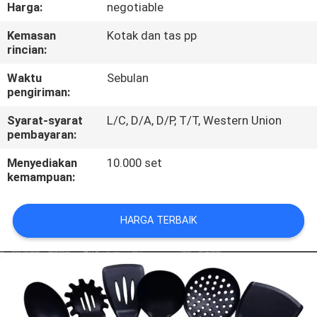
KUALITAS
Harga:
negotiable
Kemasan
Kotak dan tas pp
rincian:
HUBUNGI
KAMI
Waktu
Sebulan
pengiriman:
Syarat-syarat
L/C, D/A, D/P, T/T, Western Union
PERMINTAAN
pembayaran:
PENAWARAN
Menyediakan
10.000 set
kemampuan:
SITEMAP
HARGA TERBAIK
PRIVACY
POLICY