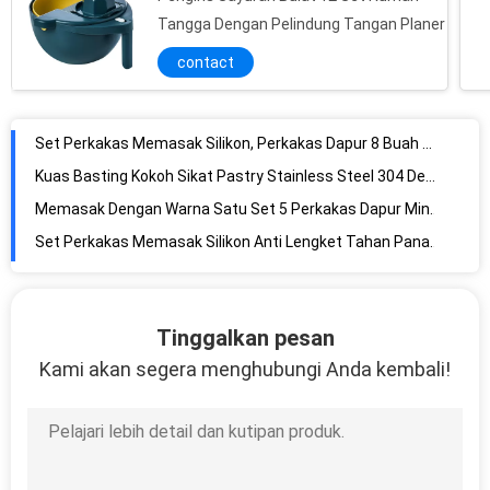
Tangga Dengan Pelindung Tangan Planer
contact
Set Perkakas Memasak Silikon, Perkakas Dapur 8 Buah Set Gadget Dapur
Kuas Basting Kokoh Sikat Pastry Stainless Steel 304 Dengan 4 Paket Dapat Diganti
Memasak Dengan Warna Satu Set 5 Perkakas Dapur Mini-Perkakas Dapur Silikon
Set Perkakas Memasak Silikon Anti Lengket Tahan Panas Alat Dapur
Set peralatan dapur Stainless Steel Pemotong Kue Profesional Top Blender Adonan
Set peralatan dapur Stainless Steel Ekstra Besar yang Kokoh Spatula dengan Gagang Kayu
Tinggalkan pesan
Dapur Tumbuk Kentang Stainless Steel-Alat Tumbuk Berkualitas Tinggi
Kami akan segera menghubungi Anda kembali!
Peralatan Memasak Anak Grup Safe Kitchen Tools (grup memasak)
11 buah Set Perkakas Dapur Silikon tahan panas Dengan Pemegang, Gagang Kayu
Set Perkakas Dapur Silikon Gagang Kayu Set Perkakas Dapur
Silicone Scraper Set 6-Tahan Panas, Inti Stainless Steel Padat