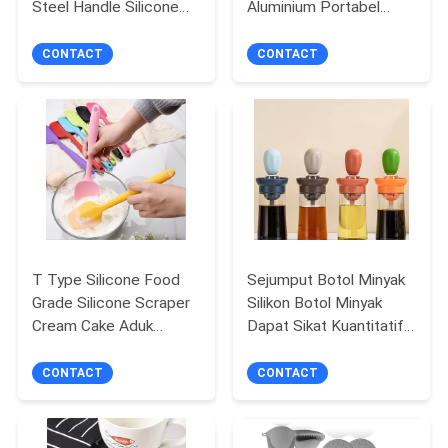
Steel Handle Silicone
Aluminium Portabel
Whisk Alat Kue Grosir
Stainless Steel BBQ
Baking Set
CONTACT
CONTACT
T Type Silicone Food
Sejumput Botol Minyak
Grade Silicone Scraper
Silikon Botol Minyak
Cream Cake Aduk
Dapat Sikat Kuantitatif
Sendok Baking Gadget
Sikat Dapur Sikat Kue
Botol BBQ
CONTACT
CONTACT