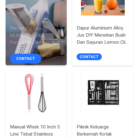
KUALITAS
HUBUNGI
Dapur Aluminium Alloy
Pemotong Sayur
KAMI
Jus DIY Menekan Buah
Multifungsi, Sikat
Dan Sayuran Lemon Clip
Pemotong Parutan, Alat
Manual Juicer
Gadget Dapur Pintar
PERMINTAAN
CONTACT
CONTACT
PENAWARAN
SITEMAP
PRIVACY
POLICY
Manual Whisk 10 Inch 5
Piknik Keluarga
Line Tebal Stainless
Berkemah Kotak