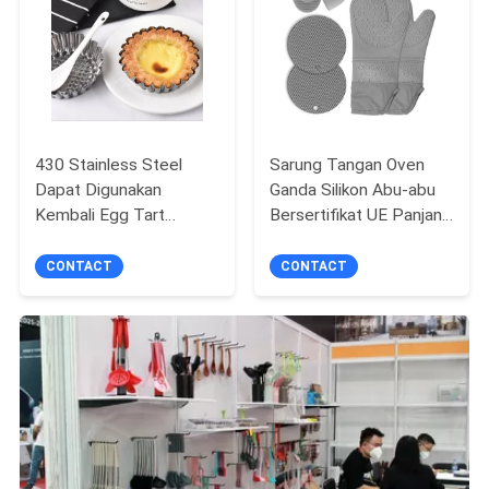
430 Stainless Steel
Sarung Tangan Oven
Dapat Digunakan
Ganda Silikon Abu-abu
Kembali Egg Tart
Bersertifikat UE Panjang
Cetakan Stainless Steel
15,3 inci Untuk Rumah
Krisan Cup Kue Cetakan
CONTACT
CONTACT
DIY Alat Kue