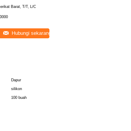
erikat Barat, T/T, L/C
0000
Hubungi sekarang
Dapur
silikon
100 buah