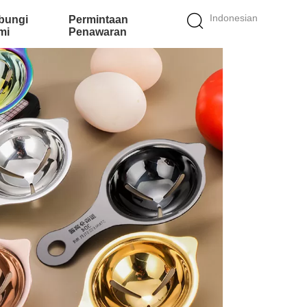
Indonesian
bungi
Permintaan
mi
Penawaran