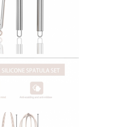
Tinggalkan pesan
Kami akan segera menghubungi Anda
kembali!