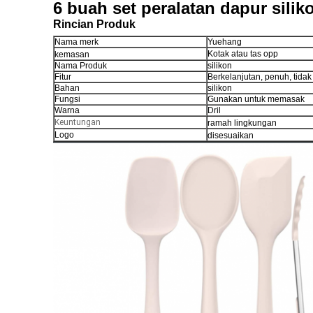
6 buah set peralatan dapur sil
Rincian Produk
Nama merk
Yuehang
Kotak atau tas opp
kemasan
Nama Produk
silikon
Fitur
Berkelanjutan, penuh, tida
Bahan
silikon
Fungsi
Gunakan untuk memasak
Warna
Dril
Keuntungan
ramah lingkungan
Logo
disesuaikan