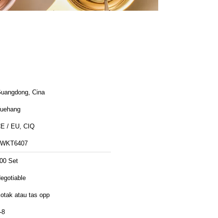
uangdong, Cina
uehang
E / EU, CIQ
FWKT6407
00 Set
egotiable
otak atau tas opp
-8