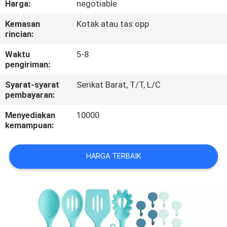
Harga:
negotiable
KUALITAS
Kemasan
Kotak atau tas opp
rincian:
HUBUNGI
KAMI
Waktu
5-8
pengiriman:
Syarat-syarat
Serikat Barat, T/T, L/C
PERMINTAAN
pembayaran:
PENAWARAN
Menyediakan
10000
kemampuan:
SITEMAP
HARGA TERBAIK
PRIVACY
POLICY