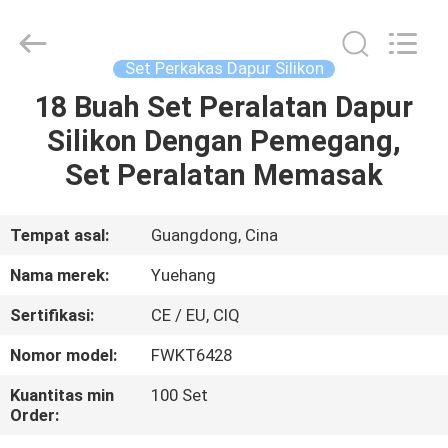
2026
Guangzhou
Yuehang
Trading
Co.,Ltd..
Set Perkakas Dapur Silikon
All
Rights
Reserved.
18 Buah Set Peralatan Dapur
RUMAH
Silikon Dengan Pemegang,
PRODUK
Set Peralatan Memasak
TENTANG
Tempat asal:
Guangdong, Cina
KAMI
Nama merek:
Yuehang
Sertifikasi:
CE / EU, CIQ
TUR
Nomor model:
FWKT6428
PABRIK
Kuantitas min
100 Set
Order:
KONTROL