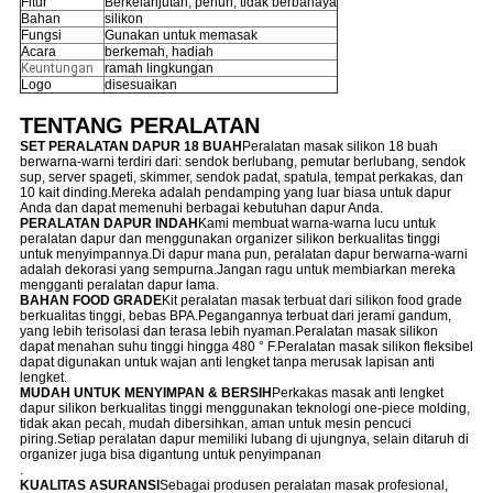
Fitur
Berkelanjutan, penuh, tidak berbahaya
Bahan
silikon
Fungsi
Gunakan untuk memasak
Acara
berkemah, hadiah
Keuntungan
ramah lingkungan
Logo
disesuaikan
TENTANG PERALATAN
SET PERALATAN DAPUR 18 BUAH
Peralatan masak silikon 18 buah
berwarna-warni terdiri dari: sendok berlubang, pemutar berlubang, sendok
sup, server spageti, skimmer, sendok padat, spatula, tempat perkakas, dan
10 kait dinding.Mereka adalah pendamping yang luar biasa untuk dapur
Anda dan dapat memenuhi berbagai kebutuhan dapur Anda.
PERALATAN DAPUR INDAH
Kami membuat warna-warna lucu untuk
peralatan dapur dan menggunakan organizer silikon berkualitas tinggi
untuk menyimpannya.Di dapur mana pun, peralatan dapur berwarna-warni
adalah dekorasi yang sempurna.Jangan ragu untuk membiarkan mereka
mengganti peralatan dapur lama.
BAHAN FOOD GRADE
Kit peralatan masak terbuat dari silikon food grade
berkualitas tinggi, bebas BPA.Pegangannya terbuat dari jerami gandum,
yang lebih terisolasi dan terasa lebih nyaman.Peralatan masak silikon
dapat menahan suhu tinggi hingga 480 ° F.Peralatan masak silikon fleksibel
dapat digunakan untuk wajan anti lengket tanpa merusak lapisan anti
lengket.
MUDAH UNTUK MENYIMPAN & BERSIH
Perkakas masak anti lengket
dapur silikon berkualitas tinggi menggunakan teknologi one-piece molding,
tidak akan pecah, mudah dibersihkan, aman untuk mesin pencuci
piring.Setiap peralatan dapur memiliki lubang di ujungnya, selain ditaruh di
organizer juga bisa digantung untuk penyimpanan
.
KUALITAS ASURANSI
Sebagai produsen peralatan masak profesional,