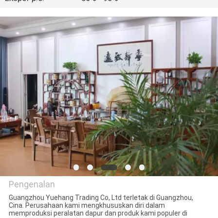
KUALITAS
HUBUNGI
KAMI
PERMINTAAN
PENAWARAN
Pengenalan
Guangzhou Yuehang Trading Co, Ltd terletak di Guangzhou,
Cina. Perusahaan kami mengkhususkan diri dalam
Guangzhou Yuehang Trading
memproduksi peralatan dapur dan produk kami populer di