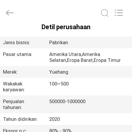
Perkakas
Dapur
Silikon
pemasok.
Copyright
©
2021
Detil perusahaan
-
RUMAH
2023
utensils-
set.com.
Jenis bisnis:
Pabrikan
All
Rights
PRODUK
Reserved.
Pasar utama:
Amerika Utara,Amerika
Selatan,Eropa Barat,Eropa Timur
TENTANG
Merek:
Yuehang
KAMI
Wakakak
100~500
karyawan:
TUR
Penjualan
500000-1000000
PABRIK
tahunan:
Tahun didirikan:
2020
KONTROL
Ekspor p.c:
80% - 90%